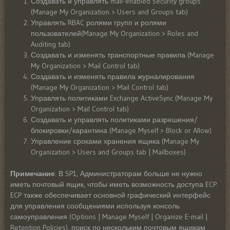
Создавать и управлять mail-enabled security groups
(Manage My Organization > Users and Groups tab)
Управлять RBAC ролями групп и ролями
пользователей(Manage My Organization > Roles and
Auditing tab)
Создавать и изменять транспортные правила (Manage
My Organization > Mail Control tab)
Создавать и изменять правила журналирования
(Manage My Organization > Mail Control tab)
Управлять политиками Exchange ActiveSync (Manage My
Organization > Mail Control tab)
Создавать и управлять политиками разрешения/
блокировки/карантина (Manage Myself > Block or Allow)
Управление сроками хранения ящика (Manage My
Organization > Users and Groups tab | Mailboxes)
Примечание
: В SP1, Администраторам больше не нужно
иметь почтовый ящик, чтобы иметь возможность доступа ECP.
ECP также обеспечивает основной графический интерфейс
для управления сообщениями используя консоль
самоуправления (Options | Manage Myself | Organize E-mail |
Retention Policies), поиск по нескольким почтовым ящикам