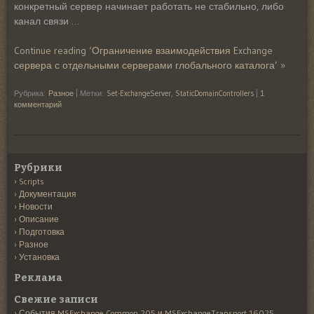
конкретный сервер начинает работать не стабильно, либо
канал связи …
Continue reading ‘Ограничение взаимодействия Exchange
сервера с отдельными серверами глобального каталога’ »
Рубрика:
Разное
|
Метки:
Set-ExchangeServer
,
StaticDomainControllers
|
1
комментарий
Рубрики
Scripts
Документация
Новости
Описание
Подготовка
Разное
Установка
Реклама
Свежие записи
События MSExchange Common 205 и MSExchangeTransport 16025